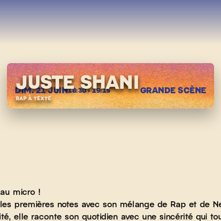
JUSTE SHANI
DIM. 21 JUIN
GRANDE SCÈNE
18:30 › 19:15
RAP À TEXTE
au micro !
 les premières notes avec son mélange de Rap et de Ne
lité, elle raconte son quotidien avec une sincérité qui t