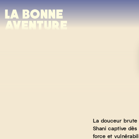
Skip
to
content
La douceur brute 
Shani captive dès
force et vulnérabi