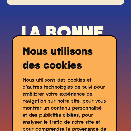
Nous utilisons
des cookies
Nous utilisons des cookies et
d'autres technologies de suivi pour
Contacts
améliorer votre expérience de
Espace Presse
navigation sur notre site, pour vous
montrer un contenu personnalisé
Partenaires
et des publicités ciblées, pour
analyser le trafic de notre site et
pour comprendre la provenance de