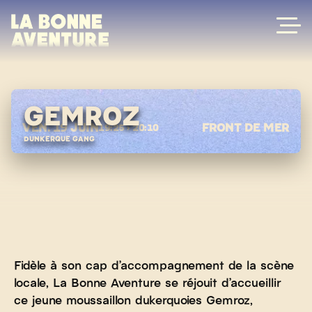
Skip
to
content
GEMROZ
VEN. 19 JUIN
FRONT DE MER
19:25 › 20:10
DUNKERQUE GANG
Fidèle à son cap d’accompagnement de la scène
locale, La Bonne Aventure se réjouit d’accueillir
ce jeune moussaillon dukerquoies Gemroz,