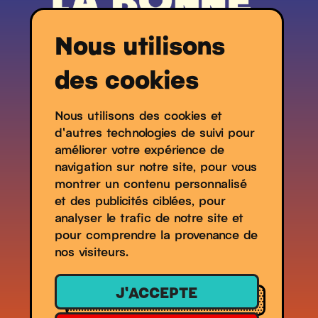
Nous utilisons
des cookies
Nous utilisons des cookies et
d'autres technologies de suivi pour
Contacts
améliorer votre expérience de
Espace Presse
navigation sur notre site, pour vous
montrer un contenu personnalisé
Partenaires
et des publicités ciblées, pour
analyser le trafic de notre site et
pour comprendre la provenance de
nos visiteurs.
J'ACCEPTE