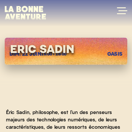
Skip
to
content
ERIC SADIN
DIM. 21 JUIN
OASIS
15:00 › 16:00
Éric Sadin, philosophe, est l’un des penseurs
majeurs des technologies numériques, de leurs
caractéristiques, de leurs ressorts économiques